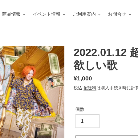
商品情報
イベント情報
ご利用案内
お問合せ
2022.01.1
欲しい歌
通
¥1,000
常
税込
配送料
は購入手続き時に計
価
格
個数