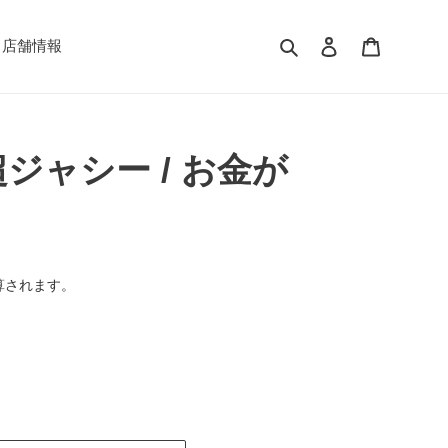
検索
ログイン
カート
店舗情報
2 超ジャシー / お金が
算されます。