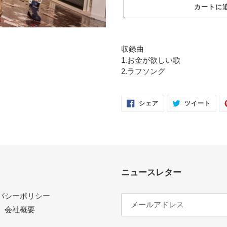
カートに
カ
ー
収録曲
ト
1.お金が欲しい歌
に
2.ラフソング
商
品
を
FACEBOOK
TWI
シェア
ツイート
で
に
追
シ
投
ェ
稿
加
ア
す
す
る
す
る
る
ニュースレター
バシーポリシー
会社概要