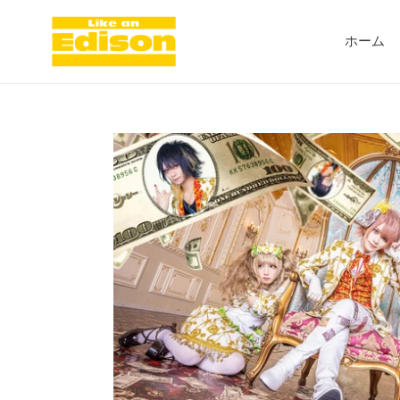
コ
ン
ホーム
テ
ン
ツ
に
ス
キ
ッ
プ
す
る