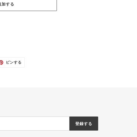
追加する
TTER
PINTEREST
ピンする
で
ピ
ン
す
る
登録する